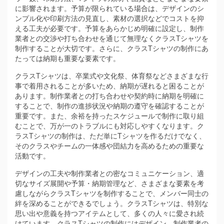
に影響されます。予算が限られている場合は、デザインのシ
ンプル化や印刷方法の見直し、素材の選択などでコストを抑
える工夫が必要です。予算をあらかじめ明確に設定し、制作
業者との交渉や打ち合わせを通じて無理なくクラスTシャツを
制作することが大切です。さらに、クラスTシャツの制作にあ
たっては納期も重要な要素です。
クラスTシャツは、卒業式や文化祭、体育祭などさまざまな行
事で着用されることが多いため、納期が遅れると困ることが
あります。制作業者との打ち合わせや契約時に納期を明確に
することで、制作の進捗状況や納期の遵守を確認することが
重要です。また、余裕を持ったスケジュールで制作に取り組
むことで、万が一のトラブルにも対応しやすくなります。ク
ラスTシャツの制作は、ただ単にTシャツを作るだけでなく、
そのクラスやチームの一体感や団結力を高めるための重要な
活動です。
デザインの工夫や制作業者との密なコミュニケーション、適
切なサイズ展開や予算・納期管理など、さまざまな要素を考
慮しながらクラスTシャツを制作することで、メンバー同士の
絆を深めることができるでしょう。クラスTシャツは、特別な
思い出や意義を持つアイテムとして、多くの人々に愛され続
けています。クラスTシャツの制作にはデザイン、制作業者の