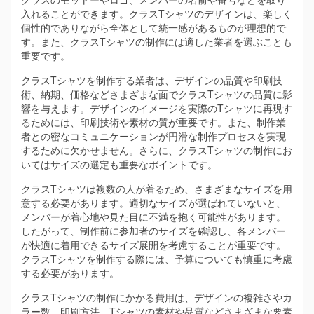
入れることができます。クラスTシャツのデザインは、楽しく
個性的でありながら全体として統一感があるものが理想的で
す。また、クラスTシャツの制作には適した業者を選ぶことも
重要です。
クラスTシャツを制作する業者は、デザインの品質や印刷技
術、納期、価格などさまざまな面でクラスTシャツの品質に影
響を与えます。デザインのイメージを実際のTシャツに再現す
るためには、印刷技術や素材の質が重要です。また、制作業
者との密なコミュニケーションが円滑な制作プロセスを実現
するために欠かせません。さらに、クラスTシャツの制作にお
いてはサイズの選定も重要なポイントです。
クラスTシャツは複数の人が着るため、さまざまなサイズを用
意する必要があります。適切なサイズが選ばれていないと、
メンバーが着心地や見た目に不満を抱く可能性があります。
したがって、制作前に参加者のサイズを確認し、各メンバー
が快適に着用できるサイズ展開を考慮することが重要です。
クラスTシャツを制作する際には、予算についても慎重に考慮
する必要があります。
クラスTシャツの制作にかかる費用は、デザインの複雑さやカ
ラー数、印刷方法、Tシャツの素材や品質などさまざまな要素